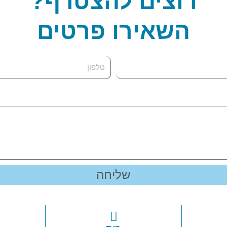
רוצים להצטרף?
השאירו פרטים
ט
ל
פ
ו
ן
שליחה