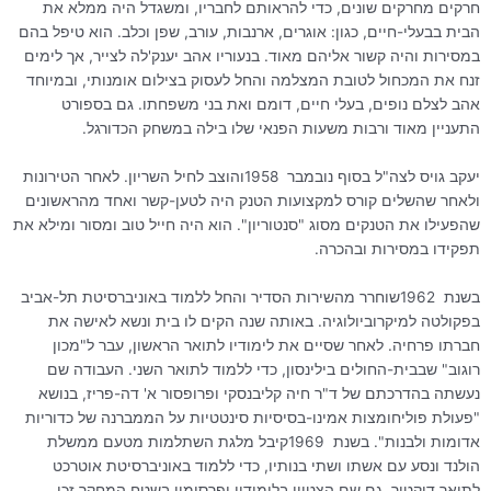
חרקים מחרקים שונים, כדי להראותם לחבריו, ומשגדל היה ממלא את
הבית בבעלי-חיים, כגון: אוגרים, ארנבות, עורב, שפן וכלב. הוא טיפל בהם
במסירות והיה קשור אליהם מאוד. בנעוריו אהב יענק'לה לצייר, אך לימים
זנח את המכחול לטובת המצלמה והחל לעסוק בצילום אומנותי, ובמיוחד
אהב לצלם נופים, בעלי חיים, דומם ואת בני משפחתו. גם בספורט
התעניין מאוד ורבות משעות הפנאי שלו בילה במשחק הכדורגל
.
יעקב גויס לצה"ל בסוף נובמבר
1958
והוצב לחיל השריון. לאחר הטירונות
ולאחר שהשלים קורס למקצועות הטנק היה לטען-קשר ואחד מהראשונים
שהפעילו את הטנקים מסוג "סנטוריון". הוא היה חייל טוב ומסור ומילא את
תפקידו במסירות ובהכרה
.
בשנת
1962
שוחרר מהשירות הסדיר והחל ללמוד באוניברסיטת תל-אביב
בפקולטה למיקרוביולוגיה. באותה שנה הקים לו בית ונשא לאישה את
חברתו פרחיה. לאחר שסיים את לימודיו לתואר הראשון, עבר ל"מכון
רוגוב" שבבית-החולים בילינסון, כדי ללמוד לתואר השני. העבודה שם
נעשתה בהדרכתם של ד"ר חיה קליבנסקי ופרופסור א' דה-פריז, בנושא
"פעולת פוליחומצות אמינו-בסיסיות סינטטיות על הממברנה של כדוריות
אדומות ולבנות". בשנת
1969
קיבל מלגת השתלמות מטעם ממשלת
הולנד ונסע עם אשתו ושתי בנותיו, כדי ללמוד באוניברסיטת אוטרכט
לתואר דוקטור. גם שם הצטיין בלימודיו ופרסומיו בשטח המחקר זכו