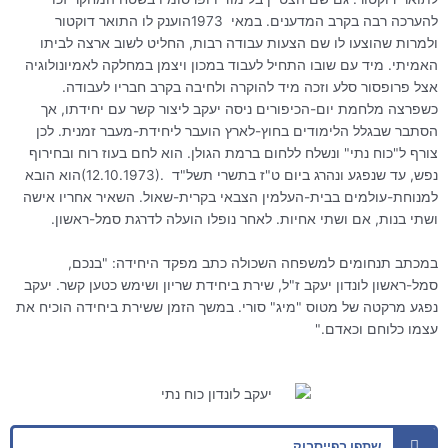
להערכה רבה בקרב המדענים. במאי
1973
הוענק לו התואר דוקטור
ולמרות שהוצעו לו שם הצעות עבודה רבות, החליט לשוב ארצה לביתו
האמיתי. מיד עם שובו התחיל לעבוד במכון ויצמן במחלקה לאמיונולוגיה
אצל פרופסור סלע וזכה מיד להוקרה ולחיבה בקרב חבריו לעבודה.
כשפרצה מלחמת יום-הכיפורים ניסה יעקב ליצור קשר עם יחידתו, אך
הסתבר שבגלל הלימודים בחוץ-לארץ הועבר ליחידת-מעבר זמנית. לכן
צורף ל"כוח נתי" ונשלח ללחום ברמת הגולן. הוא לחם בעוז רוח ובחירוף
נפש, עד שנפגע ונהרג ביום ט"ז בתשרי תשל"ד
(12.10.1973).
הוא הובא
למנוחת-עולמים בבית-העלמין הצבאי בקרית-שאול. השאיר אחריו אישה
ושתי בנות, אם ושתי אחיות. לאחר נופלו הועלה לדרגת סמל-ראשון
.
במכתב תנחומים למשפחה השכולה כתב מפקד היחידה: "בנכם,
סמל-ראשון לונדון יעקב ז"ל, שירת ביחידת שריון ושימש כטען קשר. יעקב
נפגע מרקטה של מטוס "מיג" סורי. במשך הזמן ששירת ביחידה הוכיח את
עצמו כלוחם וכאדם
".
שתפו בפייסבוק