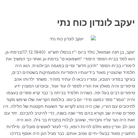
ילוג
לתוכן
תוכן
יעקב לונדון כוח נתי
יעקב, בן חנה ושמואל, נולד ביום י"ז בכסלו תש"א
(17.12.1940)
ברמת-גן.
הוא למד בבית-הספר היסודי "חשמונאים" ברמת-גן ואחר-כך המשיך את
לימודיו בבית-הספר "תיכון חדש" וסיים במגמה הביולוגית. הוא היה
תלמיד שהצטיין מאוד בידיעותיו היסודיות והמעמיקות בשטחים רבים,
בעיקר במדעי הטבע, ומוריו ניבאו לו עתיד מזהיר. משחר ילדותו אהב
סיפורים והיה מאלץ את הוריו לספר לו עוד ועוד, ובזכרונו המצוין ידע
סיפורים רבים בעל-פה. כשהיה תלמיד בכיתה ב' כבר קרא ספרים בעצמו
והיה "גומר" ספר כמעט מידי יום ביומו. בולמוס הקריאה שלו שימש מקור
לחיכוכים עם הוריו, שכן היה נוהג לקרוא עד השעות הקטנות של הלילה. היו
ספרים שהיה שב וקורא בהם מדי שנה בשנה, כדי להיטיב להבינם. יחד עם
זאת היה נער עליז וחברותי, שאהב לבלות בחברת בני גילו. הוא היה
טוב-לב ועדין-נפש וחלם להיות רופא, כדי לעזור לאנשים סובלים. מילדות
התעניין מאוד בבעלי-חיים ואהב אותם. כבר מגיל הגן היה אוסף בדרכו